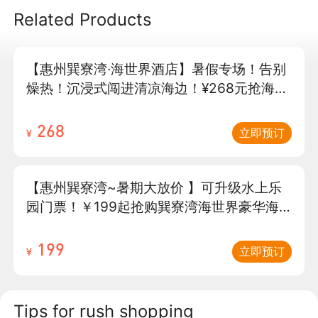
Related Products
【惠州巽寮湾·海世界酒店】暑假专场！告别
燥热！沉浸式闯进清凉海边！¥268元抢海世
界酒店海景房（6楼以上）+观海落地窗+畅
玩铂金沙滩+酒店花园！逐浪看海放烟花，
268
立即预订
¥
让娃玩到不想走～（售至26.8.30）
【惠州巽寮湾~暑期大放价 】可升级水上乐
园门票！￥199起抢购巽寮湾海世界豪华海
景房+畅玩免费沙滩！坐拥绝美景观，下楼
即是沙滩！使用日期至2026年8月31日（售
199
立即预订
¥
至26.8.31）
Tips for rush shopping