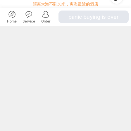
距离大海不到30米，离海最近的酒店
全方位、零距离接触大海，尽情享受阳光、沙滩、海水
panic buying is over
在海潮起落间打开心扉
Home
Service
Order
拥有私家沙滩，就这度假的感觉
0
¥
起
请选择
阳光充足，随意一眼就是海
步行5分钟左右就可到海滩拥抱海洋
稀缺的白色沙滩长廊
漫步这里格外浪漫