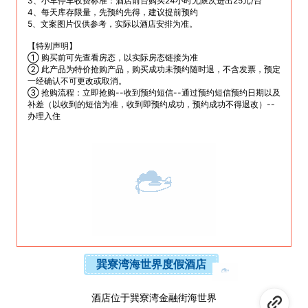
3、小车停车收费标准：酒店前台购买24小时无限次进出25元/台
4、每天库存限量，先预约先得，建议提前预约 
5、文案图片仅供参考，实际以酒店安排为准。
【特别声明】
① 购买前可先查看房态，以实际房态链接为准
② 此产品为特价抢购产品，购买成功未预约随时退，不含发票，预定
一经确认不可更改或取消。
③ 抢购流程：立即抢购--收到预约短信--通过预约短信预约日期以及
补差（以收到的短信为准，收到即预约成功，预约成功不得退改）--
办理入住
巽寮湾海世界度假酒店
酒店位于巽寮湾金融街海世界