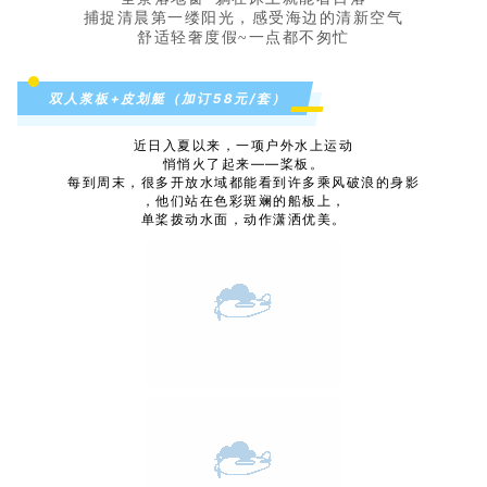
捕捉清晨第一缕阳光，感受海边的清新空气
舒适轻奢度假~一点都不匆忙
双人浆板+皮划艇（加订58元/套）
近日入夏以来，一项户外水上运动
悄悄火了起来——桨板。
每到周末，很多开放水域都能看到许多乘风破浪的身影
，他们站在色彩斑斓的船板上，
单桨拨动水面，动作潇洒优美。