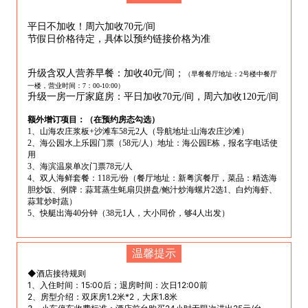
平日不加收！周六加收70元/间
节假日价格待定，具体以预约链接价格为准
升级含双人营养早餐：加收40元/间；
（早餐餐厅地址：2号楼中餐厅
一楼，营业时间：7：00-10:00）
升级一房一厅家庭房：平日加收70元/间，周六加收120元/间
额外增订项目：（在预约房态勾选）
1、山海农庄浆板+沙滩车58元2人（导航地址:山海农庄沙滩）
2、海公园水上乐园门票（58元/人）地址：海公园E栋，报名字电话使
用
3、海滨温泉单次门票78元/人
4、双人海鲜套餐：118元/份（餐厅地址：新粤滨餐厅，菜品：精选海
胆炒饭、例牌：蒜茸蒸生蚝扇贝拼盘/鲍汁炒海螺片2选1、白灼海虾、
蒜茸炒时蔬）
5、快艇出海40分钟（38元1人，大小同价，够4人出发）
温馨提示
◆酒店接待规则
1、入住时间：15:00后；退房时间：次日12:00前
2、房型介绍：双床房1.2米*2，大床1.8米