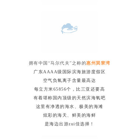
拥有中国“马尔代夫”之称的
惠州巽寮湾
广东AAAA级国际滨海旅游度假区
空气负氧离子含量最高达
每立方米65856个，比三亚还要高
有着堪称国内顶级的天然滨海氧吧
这里有净透的海水、极美的海滩
炫彩的海天、鲜美的海鲜
是海边出游zui佳选择！