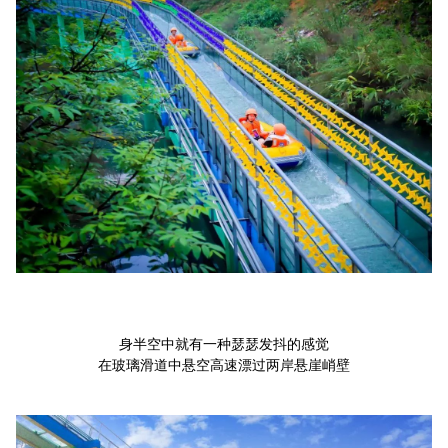
身半空中就有一种瑟瑟发抖的感觉
在玻璃滑道中悬空高速漂过两岸悬崖峭壁