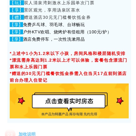
【玩】
双人清泉湾刺激水上乐园单次门票
【享】
景区观光，享用汤泉区茶水
【赠】
赠送酒店30元无门槛餐饮抵金券
【享】
免费乒乓球、羽毛球、台球畅玩
【享】
户外KTV欢唱、烧烤炉有偿租用（100元/炉）
【享】
酒店免费停车，一次性洗漱用品
*上述中1小为1.2米以下小孩，房间风格和楼层随机安排
*漂流需身高达到1.2米以上才可以体验，套餐包含漂流门
票和水上乐园门票
*赠送的30元无门槛餐饮抵金券需入住当天17点前到酒店
前台办理入住登记
加收说明
0
3