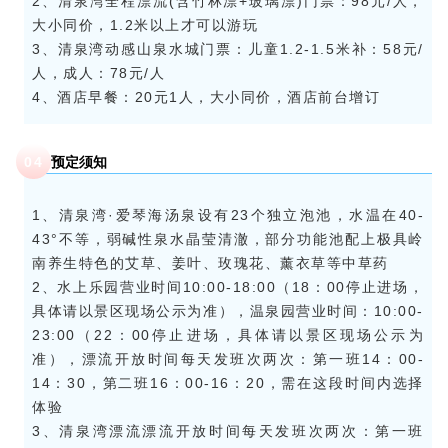
2、清泉湾全程漂流(含竹林漂+玻璃漂)门票：98元/人，
大小同价，1.2米以上才可以游玩
3、清泉湾动感山泉水城门票：儿童1.2-1.5米补：58元/
人，成人：78元/人
4、酒店早餐：20元1人，大小同价，酒店前台增订
04
预定须知
1、清泉湾·爱琴海汤泉设有23个独立泡池，水温在40-
43°不等，弱碱性泉水晶莹清澈，部分功能池配上极具岭
南养生特色的艾草、姜叶、玫瑰花、薰衣草等中草药
2、水上乐园营业时间10:00-18:00（18：00停止进场，
具体请以景区现场公示为准），温泉园营业时间：10:00-
23:00（22：00停止进场，具体请以景区现场公示为
准），漂流开放时间每天发班次两次：第一班14：00-
14：30，第二班16：00-16：20，需在这段时间内选择
体验
3、清泉湾漂流漂流开放时间每天发班次两次：第一班