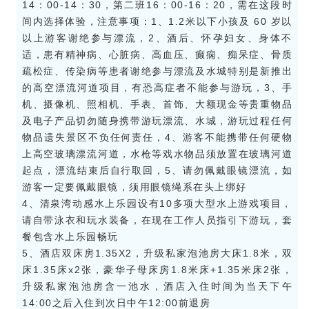
14：00-14：30，第二班16：00-16：20，需在这段时
间内选择体验，注意事项：1、1.2米以下小孩及 60 岁以
以上游客谢绝参与漂流，2、酒后、怀孕妇女、身体不
适，患有精神病、心脏病、高血压、癫痫、痴呆症、骨质
疏松症、传染病等患者谢绝参与漂流及水城特别是新推出
的高空漂流河道项目，有恐高症者不能参与游玩，3、手
机、摄像机、照相机、手表、首饰、大额现金等贵重物品
及电子产品切勿随身携带游玩漂流、水城，游玩过程任何
物品遗失景区不负任何责任，4、游客不能携带任何硬物
上高空玻璃漂流河道，水枪等戏水物品须放置在玻璃河道
起点，漂流结束后自行取回，5、请勿佩戴眼镜漂流，如
游客一定要佩戴眼镜，须用眼镜绳系在头上绑好
4、清泉湾动感水上乐园设有10多项大型水上游戏项目，
请自带泳衣和玩水装备，在现在工作人员指引下游玩，套
餐包含水上乐园畅玩
5、酒店双床房1.35X2，升级私家泡池房大床1.8米，双
床1.35床x2张，豪华子母床房1.8米床+1.35米床2张，
升级私家泡池房含一池水，酒店入住时间为当天下午
14:00之后入住到次日中午12:00前退房