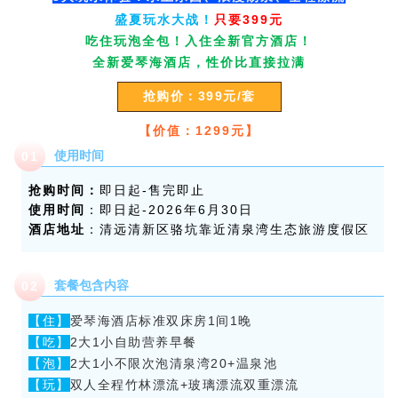
盛夏玩水大战！
只要399元
吃住玩泡全包！入住全新官方酒店！
全新爱琴海酒店，性价比直接拉满
抢购价：399元/套
【
价值：1299元
】
使用时间
0
1
抢购时间：
即日起-售完即止
使用时间
：即日起-2026年6月30日
酒店地址
：清远清新区骆坑靠近清泉湾生态旅游度假区
套餐包含内容
0
2
【住】
爱琴海酒店标准双床房1间1晚
【吃】
2大1小自助营养早餐
【泡】
2大1小不限次泡清泉湾20+温泉池
【玩】
双人全程竹林漂流+玻璃漂流双重漂流