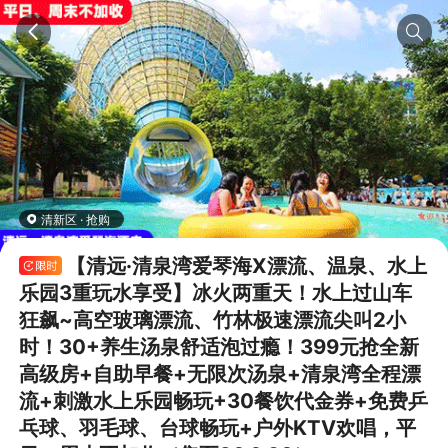
清新区 · 抢购
【清远·清泉湾爱琴海X漂流、温泉、水上
乐园3重玩水享受】冰火两重天！水上过山车
狂飙~高空玻璃漂流、竹林极速漂流尖叫2小
时！30+养生汤泉舒适泡过瘾！399元抢全新
高级房+自助早餐+无限次汤泉+清泉湾全程漂
流+刺激水上乐园畅玩+30餐饮代金券+免费乒
乓球、羽毛球、台球畅玩+户外KTV欢唱，平